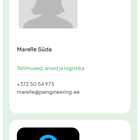
Marelle Süda
Tellimused, arved ja logistika
+372 50 54 973
marelle@jsengineering.ee