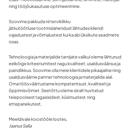
ning tööjõukasutuse optimeerimine.
Soovime pakkuda nii terviklikku
jätkutöötluse tootmislahendust lähtudes kliendi
vajadustest ja võimalustest kui ka abi üksikute seadmete
osas.
Tehnoloogia ja materjalide tarnijate valikul oleme lähtunud
eelkõige kriteeriumitest nagu kvaliteet, usaldusväärsus ja
paindlikkus. Soovime olla meie klientidele pikaajaline ning
usaldusväärne partner tehnoloogia ja materjalide alal.
Oma töös väärtustame kompetentsust, kvaliteeti ja
õppimisvõimet. Seetõttu oleme siiralt huvitatud
teiepoolsest tagasisidest, küsimustest ning
ettepanekutest.
Meeldivale koostööle lootes,
Jaanus Salla