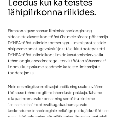
Leedus kui ka teistes
lähipiirkonna riikides.
Firma on alguse saanud liimimistehnoloogia ning
sideainete alasest koostööst ühe meie tänase põhitarnija
DYNEA tööstusliimide kontserniga. Liimimisprotsesside
alal peame oma tugevaks küljeks täielikku tootepaketti –
DYNEA tööstusliimid koos liimide kasutamiseks vajaliku
tehnoloogia ja seadmetega – tervik töötab tõhusamalt!
Loomulikult pakume seadmeid ka teiste liimitarnijate
toodete jaoks.
Meie eesmärgiks on olla asjatundlik ning usaldusväärne
tööstuse tehnoloogiliste lahenduste pakkuja. Tahame
olla parim oma valdkonnas ning seetõttu ei ole me
“seinast seina” tootevalikuga kaubamaja vaid
keskendume tehnoloogiale eelkõige puidu jätkutöötluse
osas – hööveldamine, sõrmjätkamine, liimimine, materjali