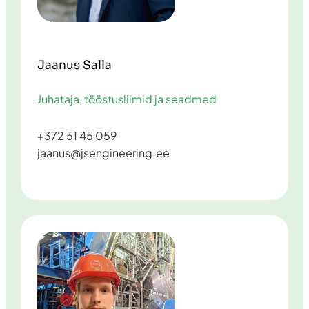
Jaanus Salla
Juhataja, tööstusliimid ja seadmed
+372 51 45 059
jaanus@jsengineering.ee