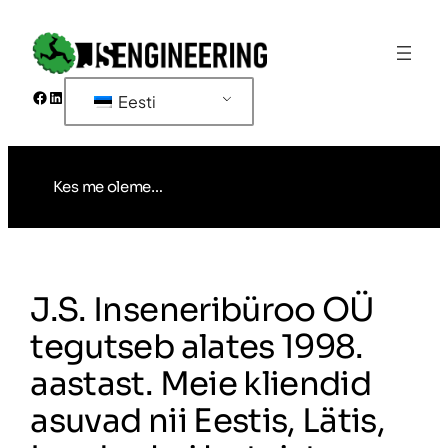
Liigu
sisu
juurde
Facebook
LinkedIn
Eesti
Kes me oleme…
J.S. Inseneribüroo OÜ
tegutseb alates 1998.
aastast. Meie kliendid
asuvad nii Eestis, Lätis,